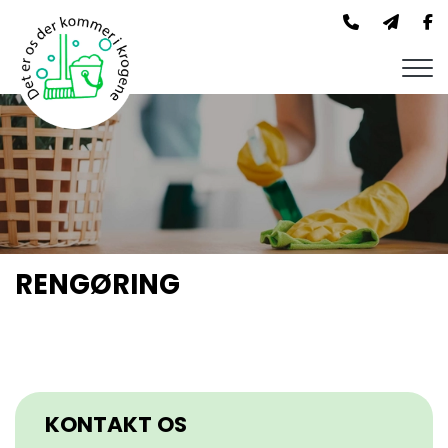
Skip
to
main
content
RENGØRING
KONTAKT OS