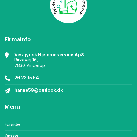
Firmainfo
Vestjydsk Hjemmeservice ApS
Birkevej 16,
7830 Vinderup
26 22 15 54
hanne59@outlook.dk
Menu
Forside
Om os