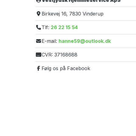
Vestjydsk Hjemmeservice ApS
Birkevej 16, 7830 Vinderup
Tlf:
26 22 15 54
E-mail:
hanne59@outlook.dk
CVR: 37168688
Følg os på Facebook