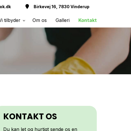
ok.dk
Birkevej 16, 7830 Vinderup
Vi tilbyder
Om os
Galleri
Kontakt
KONTAKT OS
Du kan let og hurtigt sende os en