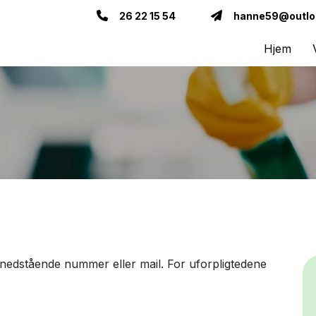
26 22 15 54
hanne59@outlo
Hjem
å nedstående nummer eller mail. For uforpligtedene